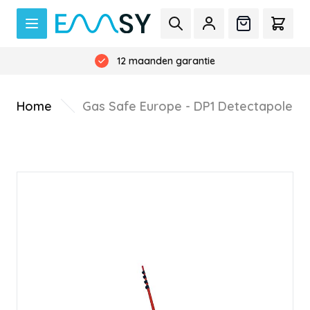
Ga naar de inhoud
Zoek
Offerte
Cart
Geen verzendkosten boven de €300,-
12 maanden garantie
Home
Gas Safe Europe - DP1 Detectapole