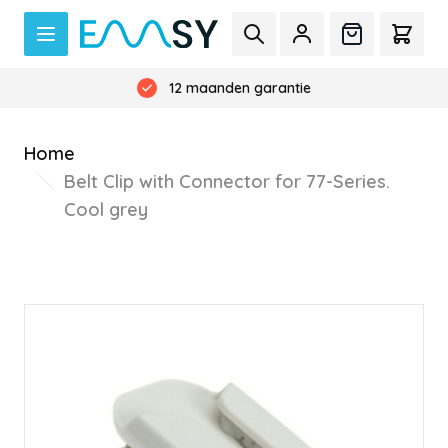
Ga naar de inhoud
Zoek
Offerte
Cart
Geen verzendkosten boven de €300,-
12 maanden garantie
Home
Belt Clip with Connector for 77-Series.
Cool grey